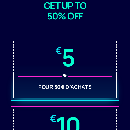
GET UP TO
50% OFF
5
€
POUR 30€ D’ACHATS
10
€