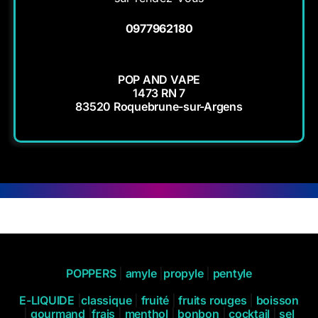
0977962180
POP AND VAPE
1473 RN 7
83520 Roquebrune-sur-Argens
POPPERS
|
amyle
|
propyle
|
pentyle
E-LIQUIDE
|
classique
|
fruité
|
fruits rouges
|
boisson
|
gourmand
|
frais
|
menthol
|
bonbon
|
cocktail
|
sel