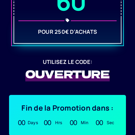
60
POUR 250€ D’ACHATS
UTILISEZ LE CODE:
OUVERTURE
Fin de la Promotion dans :
0
0
0
0
0
0
0
0
Days
Hrs
Min
Sec