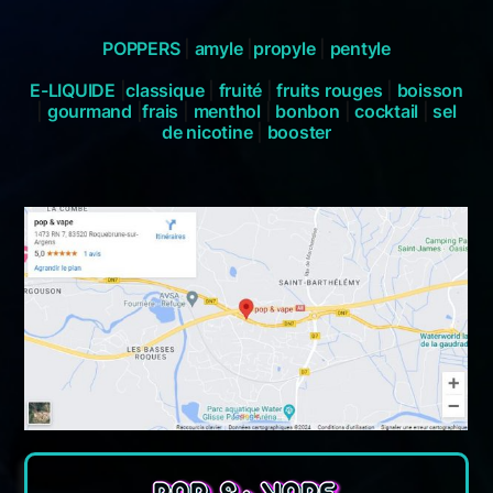
POPPERS
|
amyle
|
propyle
|
pentyle
E-LIQUIDE
|
classique
|
fruité
|
fruits rouges
|
boisson
|
gourmand
|
frais
|
menthol
|
bonbon
|
cocktail
|
sel
de nicotine
|
booster