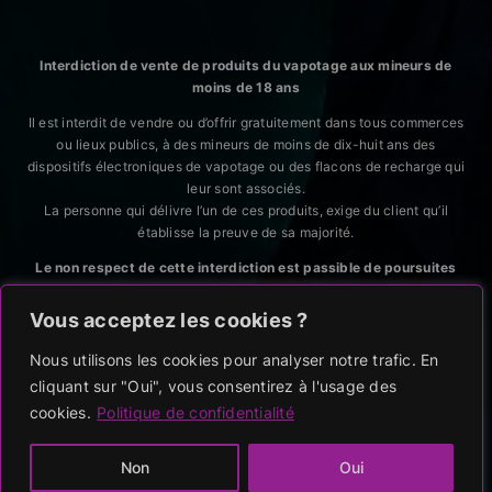
Interdiction de vente de produits du vapotage aux mineurs de
moins de 18 ans
Il est interdit de vendre ou d’offrir gratuitement dans tous commerces
ou lieux publics, à des mineurs de moins de dix-huit ans des
dispositifs électroniques de vapotage ou des flacons de recharge qui
leur sont associés.
La personne qui délivre l’un de ces produits, exige du client qu’il
établisse la preuve de sa majorité.
Le non respect de cette interdiction est passible de poursuites
judiciaires.
Vous acceptez les cookies ?
CODE DE LA SANTÉ PUBLIQUE, ART. L.3513-5 et R.3515-6
Nous utilisons les cookies pour analyser notre trafic. En
cliquant sur "Oui", vous consentirez à l'usage des
RGPD
|
CGV
|
MENTIONS LEGALES
cookies.
Politique de confidentialité
2023-2024 ©
POP AND VAPE
Tous droits réservés
Non
Oui
site en construction