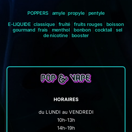
POPPERS
|
amyle
|
propyle
|
pentyle
E-LIQUIDE
|
classique
|
fruité
|
fruits rouges
|
boisson
|
gourmand
|
frais
|
menthol
|
bonbon
|
cocktail
|
sel
de nicotine
|
booster
HORAIRES
du LUNDI au VENDREDI
10h-13h
14h-19h