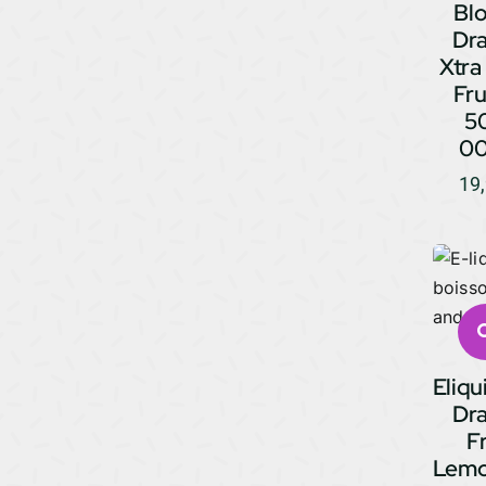
Bl
Dr
Xtra
Fru
5
0
19
Eliqu
Dr
Fr
Lemo