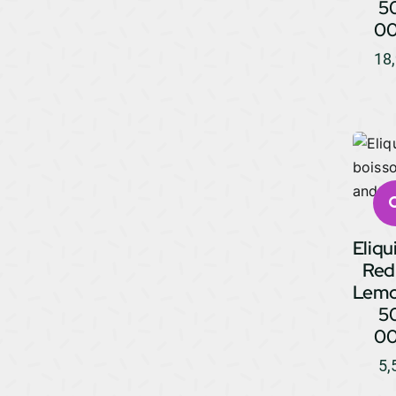
5
0
18
Eliqu
Red 
Lemo
5
0
5,