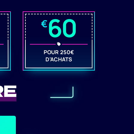
60
€
POUR 250€
D’ACHATS
RE