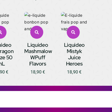
uideo
Liquideo
Liquideo
Dragon
Mashmalow
Mistyk
ze 50
WPuff
Juice
mL
Flavors
Heroes
,90
€
18,90
€
18,90
€
42
016542
0165