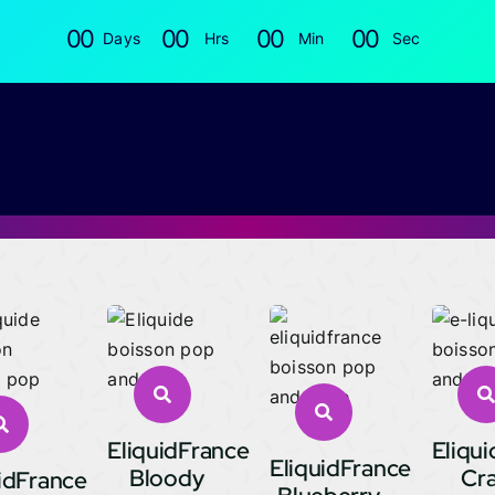
0
0
0
0
0
0
0
0
Days
Hrs
Min
Sec
EliquidFrance
Eliqu
EliquidFrance
Bloody
Cr
idFrance