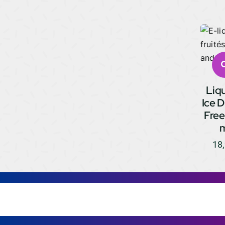
Liq
Ice 
Free
18
016542
0165