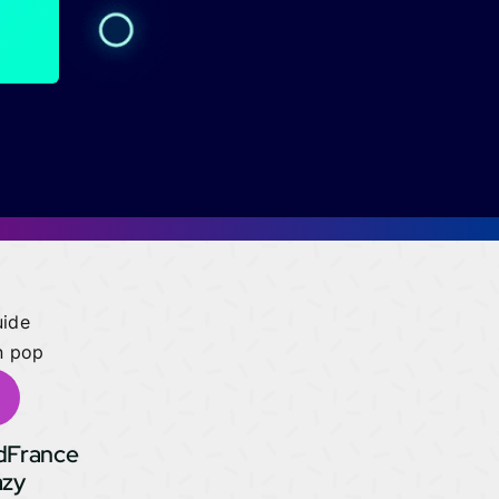
idFrance
azy