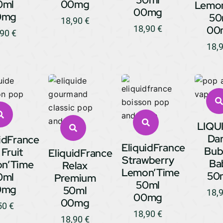
0ml
00mg
Lemo
00mg
0mg
50
18,90
€
18,90
€
00
,90
€
18,
LIQU
Da
idFrance
EliquidFrance
Bub
Fruit
EliquidFrance
Strawberry
Ba
n’Time
Relax
Lemon’Time
50
0ml
Premium
50ml
0mg
50ml
18,
00mg
00mg
50
€
18,90
€
18,90
€