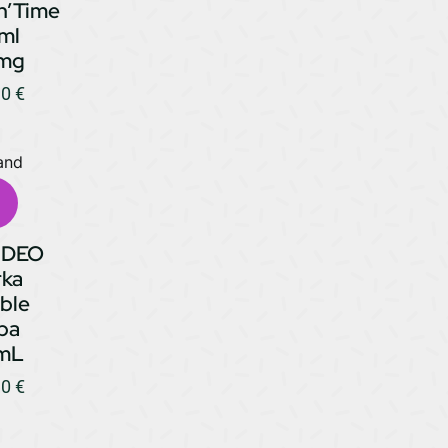
n’Time
ml
mg
90
€
IDEO
rka
ble
ba
mL
90
€