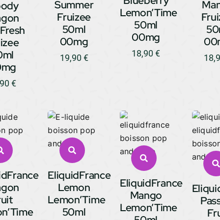
Blueberry
Summer
Ma
oody
Lemon’Time
Fruizee
Fru
agon
50ml
50ml
50
 Fresh
00mg
00mg
00
izee
0ml
18,90
€
19,90
€
18,
0mg
,90
€
idFrance
EliquidFrance
EliquidFrance
agon
Lemon
Eliqu
Mango
uit
Lemon’Time
Pas
Lemon’Time
n’Time
50ml
Fr
50ml