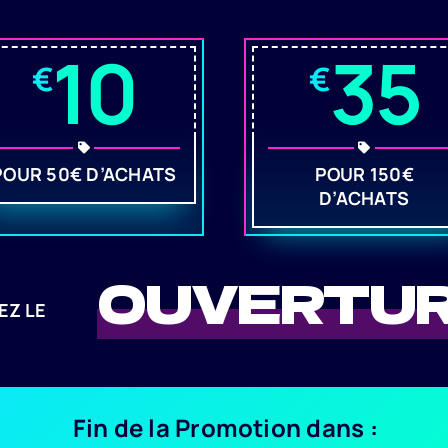
10
35
€
€
POUR 50€ D’ACHATS
POUR 150€
D’ACHATS
OUVERTU
EZ LE
Fin de la Promotion dans :