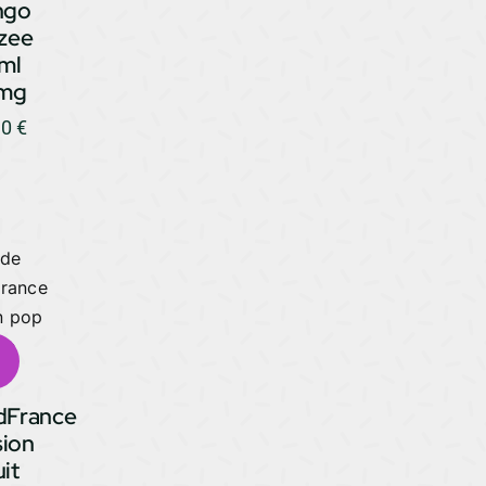
ngo
izee
ml
mg
90
€
idFrance
sion
uit