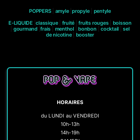
POPPERS
|
amyle
|
propyle
|
pentyle
E-LIQUIDE
|
classique
|
fruité
|
fruits rouges
|
boisson
|
gourmand
|
frais
|
menthol
|
bonbon
|
cocktail
|
sel
de nicotine
|
booster
HORAIRES
du LUNDI au VENDREDI
10h-13h
14h-19h