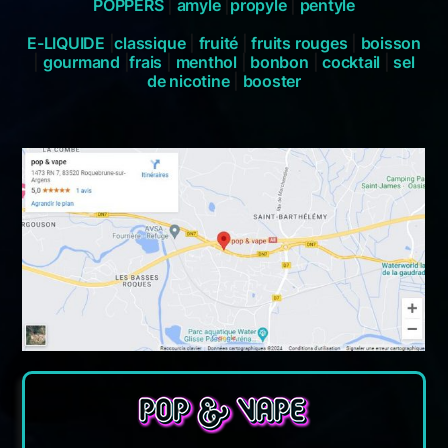
POPPERS
|
amyle
|
propyle
|
pentyle
E-LIQUIDE
|
classique
|
fruité
|
fruits rouges
|
boisson
|
gourmand
|
frais
|
menthol
|
bonbon
|
cocktail
|
sel
de nicotine
|
booster