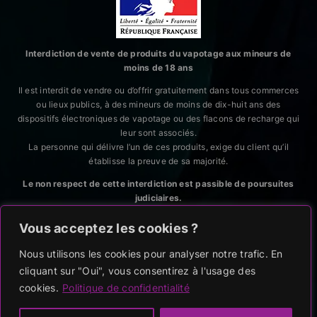
Interdiction de vente de produits du vapotage aux mineurs de
moins de 18 ans
Il est interdit de vendre ou d’offrir gratuitement dans tous commerces
ou lieux publics, à des mineurs de moins de dix-huit ans des
dispositifs électroniques de vapotage ou des flacons de recharge qui
leur sont associés.
La personne qui délivre l’un de ces produits, exige du client qu’il
établisse la preuve de sa majorité.
Le non respect de cette interdiction est passible de poursuites
judiciaires.
CODE DE LA SANTÉ PUBLIQUE, ART. L.3513-5 et R.3515-6
Vous acceptez les cookies ?
Nous utilisons les cookies pour analyser notre trafic. En
cliquant sur "Oui", vous consentirez à l'usage des
RGPD
|
CGV
|
MENTIONS LEGALES
cookies.
Politique de confidentialité
2023-2024 ©
POP AND VAPE
Tous droits réservés