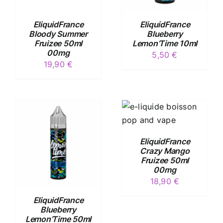
EliquidFrance
EliquidFrance
Bloody Summer
Blueberry
Fruizee 50ml
Lemon’Time 10ml
00mg
5,50
€
19,90
€
/
DÉTAILS
EliquidFrance
Crazy Mango
Fruizee 50ml
00mg
18,90
€
EliquidFrance
Blueberry
Lemon’Time 50ml