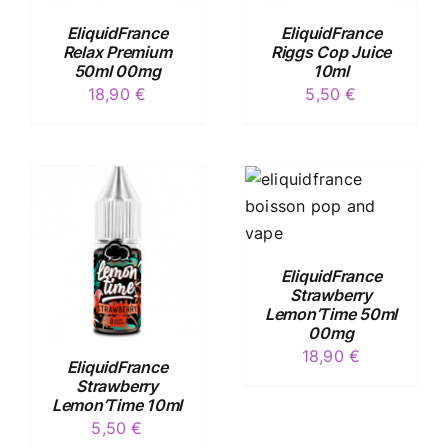
EliquidFrance
EliquidFrance
Relax Premium
Riggs Cop Juice
50ml 00mg
10ml
18,90
€
5,50
€
/
DÉTAILS
EliquidFrance
Strawberry
Lemon’Time 50ml
00mg
18,90
€
EliquidFrance
Strawberry
Lemon’Time 10ml
5,50
€