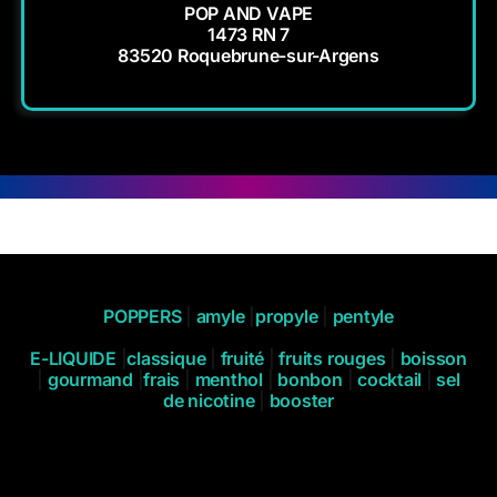
POP AND VAPE
1473 RN 7
83520 Roquebrune-sur-Argens
POPPERS
|
amyle
|
propyle
|
pentyle
E-LIQUIDE
|
classique
|
fruité
|
fruits rouges
|
boisson
|
gourmand
|
frais
|
menthol
|
bonbon
|
cocktail
|
sel
de nicotine
|
booster