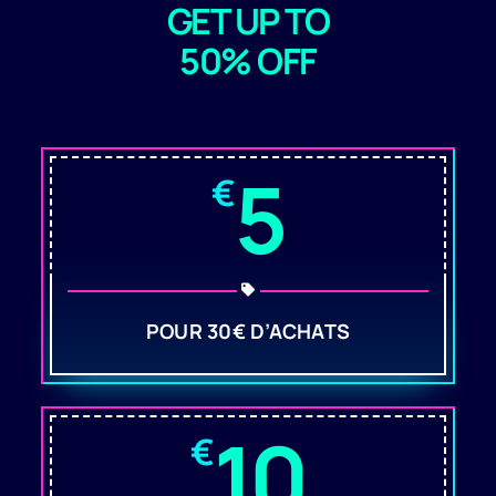
GET UP TO
50% OFF
5
€
POUR 30€ D’ACHATS
10
€