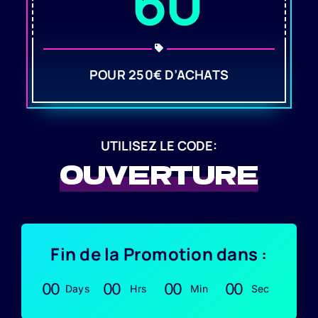
60
POUR 250€ D’ACHATS
UTILISEZ LE CODE:
OUVERTURE
Fin de la Promotion dans :
0
0
0
0
0
0
0
0
Days
Hrs
Min
Sec