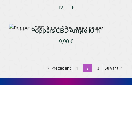
12,00
€
Poppers CBD Amyle 10ml
9,90
€
Précédent
1
2
3
Suivant
016542
016542
016542