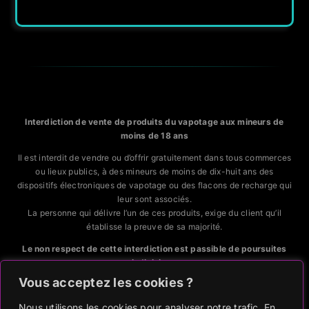
Interdiction de vente de produits du vapotage aux mineurs de
moins de 18 ans
Il est interdit de vendre ou d’offrir gratuitement dans tous commerces
ou lieux publics, à des mineurs de moins de dix-huit ans des
dispositifs électroniques de vapotage ou des flacons de recharge qui
leur sont associés.
La personne qui délivre l’un de ces produits, exige du client qu’il
établisse la preuve de sa majorité.
Le non respect de cette interdiction est passible de poursuites
judiciaires.
Vous acceptez les cookies ?
CODE DE LA SANTÉ PUBLIQUE, ART. L.3513-5 et R.3515-6
Nous utilisons les cookies pour analyser notre trafic. En