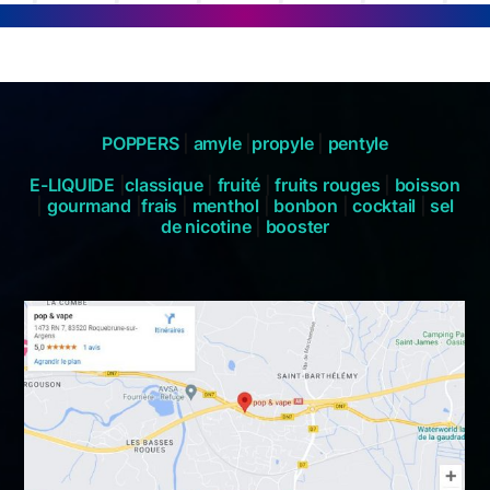
POPPERS
|
amyle
|
propyle
|
pentyle
E-LIQUIDE
|
classique
|
fruité
|
fruits rouges
|
boisson
|
gourmand
|
frais
|
menthol
|
bonbon
|
cocktail
|
sel
de nicotine
|
booster