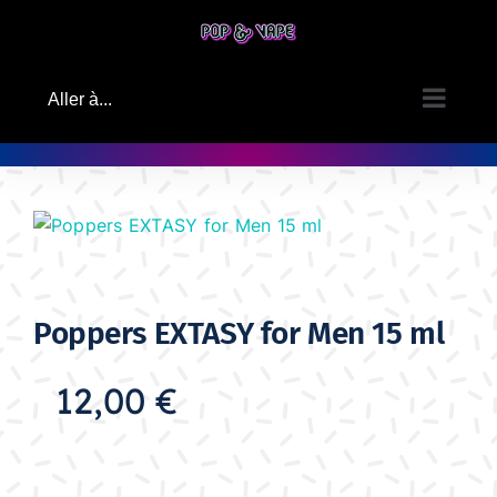
Passer
au
contenu
Aller à...
Poppers EXTASY for Men 15 ml
12,00
€