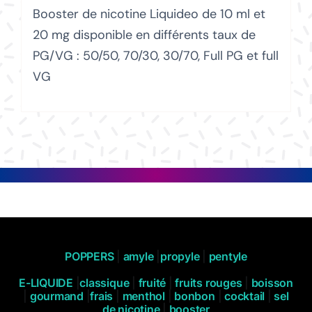
Booster de nicotine Liquideo de 10 ml et
20 mg disponible en différents taux de
PG/VG : 50/50, 70/30, 30/70, Full PG et full
VG
POPPERS
|
amyle
|
propyle
|
pentyle
E-LIQUIDE
|
classique
|
fruité
|
fruits rouges
|
boisson
|
gourmand
|
frais
|
menthol
|
bonbon
|
cocktail
|
sel
de nicotine
|
booster