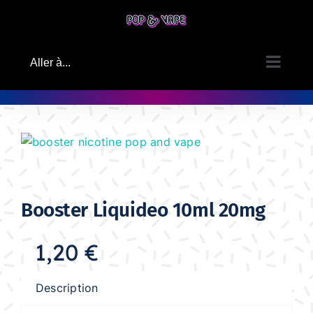
Passer
au
contenu
Aller à...
Booster Liquideo 10ml 20mg
1,20
€
Description