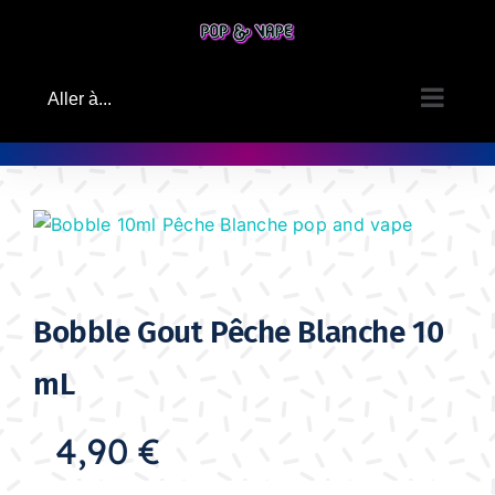
Passer
au
contenu
Aller à...
Bobble Gout Pêche Blanche 10
mL
4,90
€