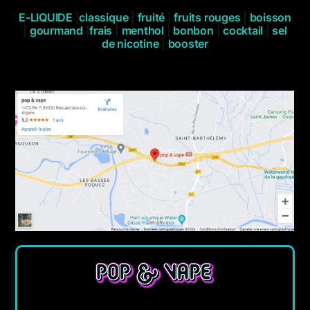
E-LIQUIDE
|
classique
|
fruité
|
fruits rouges
|
boisson
|
gourmand
|
frais
|
menthol
|
bonbon
|
cocktail
|
sel
de nicotine
|
booster