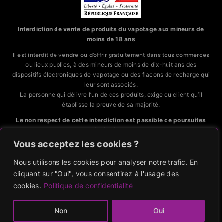
Interdiction de vente de produits du vapotage aux mineurs de
moins de 18 ans
Il est interdit de vendre ou d’offrir gratuitement dans tous commerces
ou lieux publics, à des mineurs de moins de dix-huit ans des
dispositifs électroniques de vapotage ou des flacons de recharge qui
leur sont associés.
La personne qui délivre l’un de ces produits, exige du client qu’il
établisse la preuve de sa majorité.
Le non respect de cette interdiction est passible de poursuites
judiciaires.
Vous acceptez les cookies ?
CODE DE LA SANTÉ PUBLIQUE, ART. L.3513-5 et R.3515-6
Nous utilisons les cookies pour analyser notre trafic. En
cliquant sur "Oui", vous consentirez à l'usage des
RGPD
|
CGV
|
MENTIONS LEGALES
cookies.
Politique de confidentialité
2023-2024 ©
POP AND VAPE
Tous droits réservés
Non
Oui
site en construction