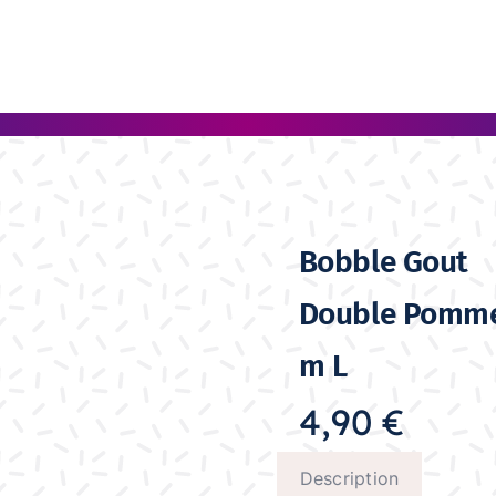
Bobble Gout
Double Pomme
m L
4,90
€
Description