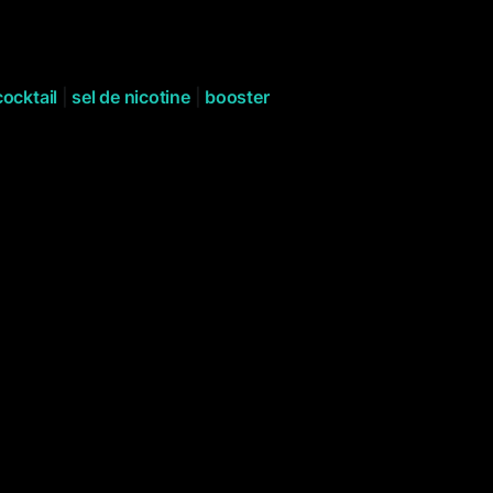
cocktail
|
sel de nicotine
|
booster