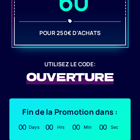
60
POUR 250€ D’ACHATS
UTILISEZ LE CODE:
OUVERTURE
Fin de la Promotion dans :
0
0
0
0
0
0
0
0
Days
Hrs
Min
Sec