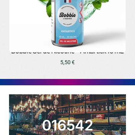
Bobble Sel de Nicotine – Antartick 10 mL
5,50
€
016542