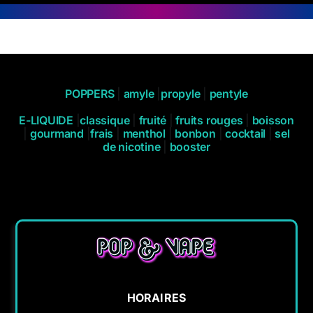
POPPERS
|
amyle
|
propyle
|
pentyle
E-LIQUIDE
|
classique
|
fruité
|
fruits rouges
|
boisson
|
gourmand
|
frais
|
menthol
|
bonbon
|
cocktail
|
sel
de nicotine
|
booster
HORAIRES