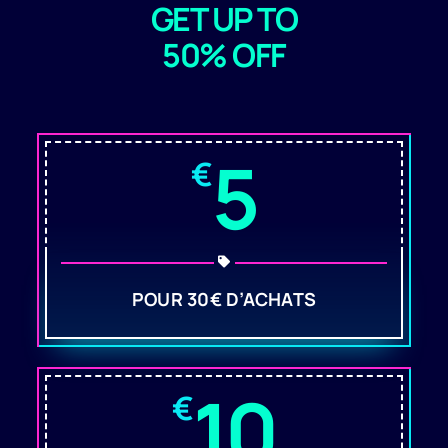
GET UP TO
50% OFF
5
€
POUR 30€ D’ACHATS
10
€