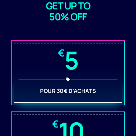
GET UP TO
50% OFF
5
€
POUR 30€ D’ACHATS
10
€