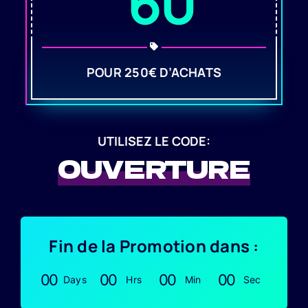
60
POUR 250€ D’ACHATS
UTILISEZ LE CODE:
OUVERTURE
Fin de la Promotion dans :
0
0
0
0
0
0
0
0
Days
Hrs
Min
Sec