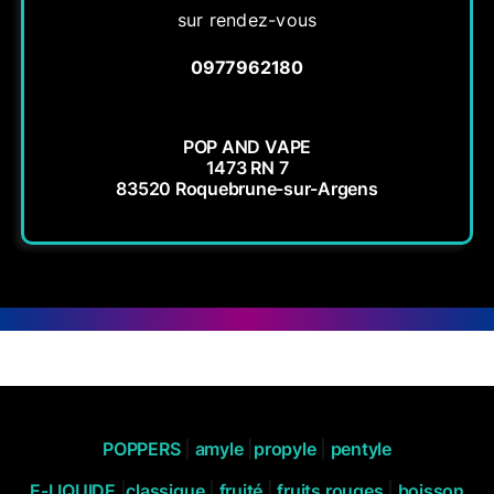
sur rendez-vous
0977962180
POP AND VAPE
1473 RN 7
83520 Roquebrune-sur-Argens
POPPERS
|
amyle
|
propyle
|
pentyle
E-LIQUIDE
|
classique
|
fruité
|
fruits rouges
|
boisson