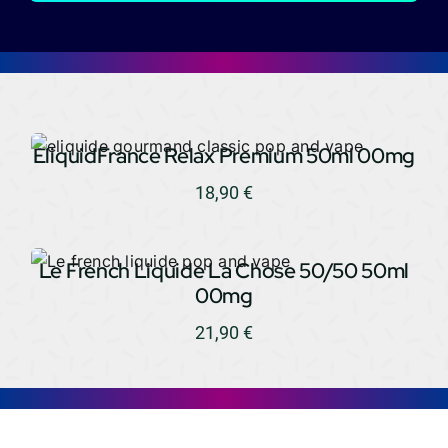
EliquidFrance Relax Premium 50ml 00mg
18,90
€
Le French Liquide La Chose 50/50 50ml
00mg
21,90
€