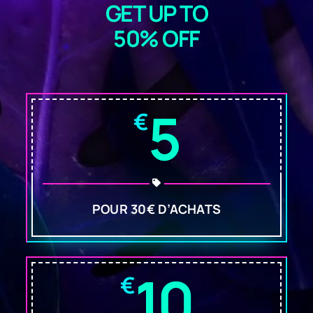
GET UP TO
50% OFF
5
€
POUR 30€ D’ACHATS
10
€