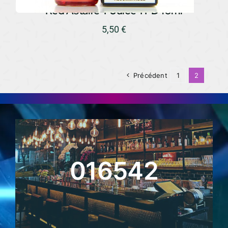
Red Astaire T Juice TPD 10ml
5,50
€
Précédent
1
2
016542