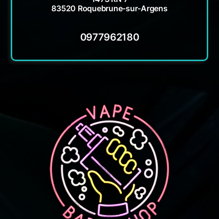
83520 Roquebrune-sur-Argens
0977962180