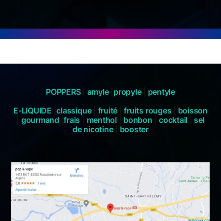
POPPERS
|
amyle
|
propyle
|
pentyle
E-LIQUIDE
|
classique
|
fruité
|
fruits rouges
|
boisson
|
gourmand
|
frais
|
menthol
|
bonbon
|
cocktail
|
sel
de nicotine
|
booster