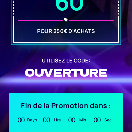
60
POUR 250€ D’ACHATS
UTILISEZ LE CODE:
OUVERTURE
Fin de la Promotion dans :
0
0
0
0
0
0
0
0
Days
Hrs
Min
Sec