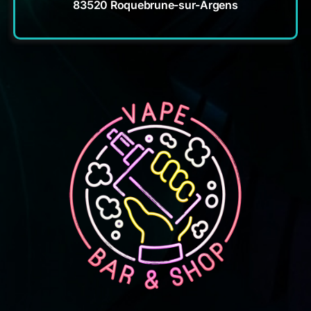
83520 Roquebrune-sur-Argens